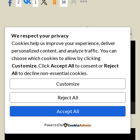
2
1
36
ТРАНСЛЯЦЫЯ З КАПЛІЦЫ МАЦІ БОЖАЙ У Г. ФАЦІМА,
ПАРТУГАЛІЯ STREAM EM DIRETO DE SANTUÁRIO DE FÁTIMA
We respect your privacy
Cookies help us improve your experience, deliver
Відэа-
personalized content, and analyze traffic. You can
прайгравальнік
choose which cookies to allow by clicking
Customize
. Click
Accept All
to consent or
Reject
All
to decline non-essential cookies.
Customize
Reject All
00:00
00:00
Accept All
65-Я ГАДАВІНА СВЯТАРСТВА А. ЮЗАФА ПЯТУШКІ
Powered by
Відэа-
прайгравальнік