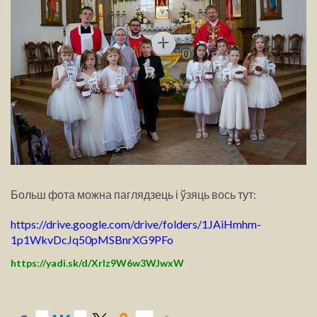
Больш фота можна паглядзець і ўзяць вось тут:
https://drive.google.com/drive/folders/1JAiHmhm-
1p1
WkvDcJq50pMSBnrXG9PFo
https://yadi.sk/d/XrIz9W6w3WJwxW