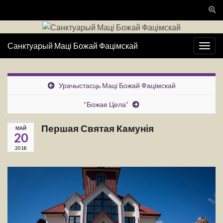
Togg
sear
for
Санктуарый Маці Божай Фацімскай
Togg
navig
Урачыстасць Маці Божай Фацімскай
“Божае Цела”
Першая Святая Камунія
МАЙ
20
2018