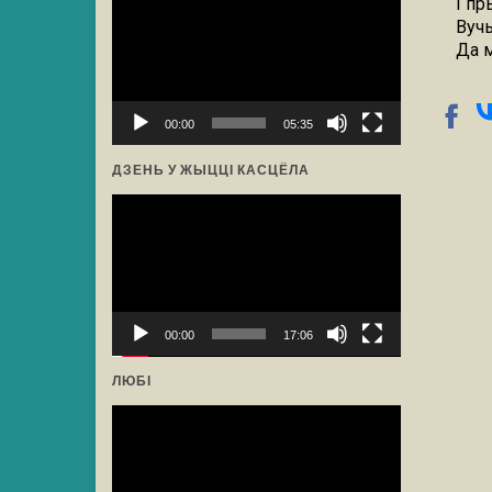
І пр
прайгравальнік
Вучы
Да 
00:00
05:35
ДЗЕНЬ У ЖЫЦЦІ КАСЦЁЛА
Відэа-
прайгравальнік
00:00
17:06
ЛЮБІ
Відэа-
прайгравальнік