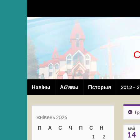
С
Навіны
Аб’явы
Гісторыя
2012 – 
Гр
жнівень 2026
П
А
С
Ч
П
С
Н
МАЙ
14
1
2