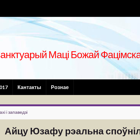
анктуарый Маці Божай Фацімск
2017
Кантакты
Рознае
ахі і запаведзі
Айцу Юзафу рэальна споўніл