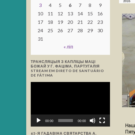
2026
3
4
5
6
7
8
9
10
11
12
13
14
15
16
17
18
19
20
21
22
23
24
25
26
27
28
29
30
31
« ліп
ТРАНСЛЯЦЫЯ З КАПЛІЦЫ МАЦІ
БОЖАЙ У Г. ФАЦІМА, ПАРТУГАЛІЯ
STREAM EM DIRETO DE SANTUÁRIO
DE FÁTIMA
Відэа-
прайгравальнік
00:00
00:00
Наш
Пяту
65-Я ГАДАВІНА СВЯТАРСТВА А.