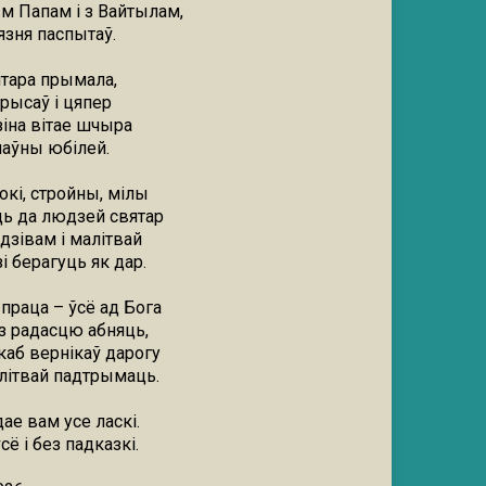
м Папам і з Вайтылам,
язня паспытаў.
ятара прымала,
рысаў і цяпер
іна вітае шчыра
лаўны юбілей.
окі, стройны, мілы
ь да людзей святар
 дзівам і малітвай
і берагуць як дар.
праца – ўсё ад Бога
з радасцю абняць,
аб вернікаў дарогу
літвай падтрымаць.
дае вам усе ласкі.
сё і без падказкі.