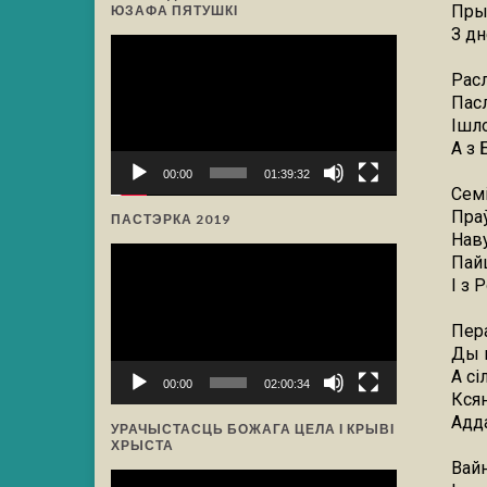
Пры
ЮЗАФА ПЯТУШКІ
З д
Відэа-
прайгравальнік
Расл
Пас
Ішло
А з 
00:00
01:39:32
Сем
Пра
ПАСТЭРКА 2019
Нав
Відэа-
Пай
прайгравальнік
І з 
Пер
Ды 
А сі
00:00
02:00:34
Кся
Адда
УРАЧЫСТАСЦЬ БОЖАГА ЦЕЛА І КРЫВІ
ХРЫСТА
Вайн
Відэа-