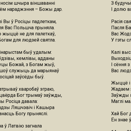
носім шчыра віншаванні
З будучы
нём нараджэння – Божы дар.
І долю в
і Вы ў Росіцы падлеткам,
Расія св
ля Вас Польшча прыняла.
Пасля Ба
 жыццё не для палеткаў,
Вас Жодз
Богам для людзей святла.
У гэты с
інарыстам быў удалым:
Калі выс
ўдзівы, кемлівы, адданы
Выходзіц
уцы Божай, з Богам жыў,
І сёння з
шоў служыць да марыянаў
Вас людз
Росіцай заўсёды быў.
Жыццё і 
атрываў хваробаў зграю,
Жадаем 
цвёрда Бог трымаў заўжды,
Заўжды к
лы Росіца давала:
Маглі ма
ндзы Ляшчэвіч і Кашыра
насць Богу прыняслі.
Хай Бог 
Ён знае ў
а ў Латвію загнала