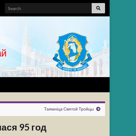
ай
Таямніца Святой Тройцы
ася 95 год