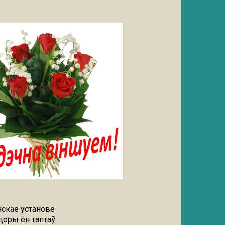
скае установе
доры ён таптаў