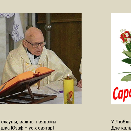
 слаўны, важны і вядомы
У Люблін
шка Юзаф – усіх святар!
Дзе калі