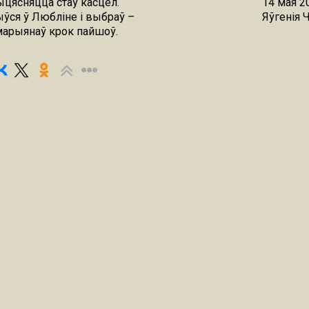
ыцясняцца стаў касцёл.
14 мая 2
ўся ў Любліне і выбраў –
Яўгенія 
марыянаў крок пайшоў.