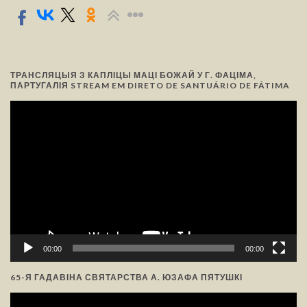
ТРАНСЛЯЦЫЯ З КАПЛІЦЫ МАЦІ БОЖАЙ У Г. ФАЦІМА,
ПАРТУГАЛІЯ STREAM EM DIRETO DE SANTUÁRIO DE FÁTIMA
Відэа-
прайгравальнік
00:00
00:00
65-Я ГАДАВІНА СВЯТАРСТВА А. ЮЗАФА ПЯТУШКІ
Відэа-