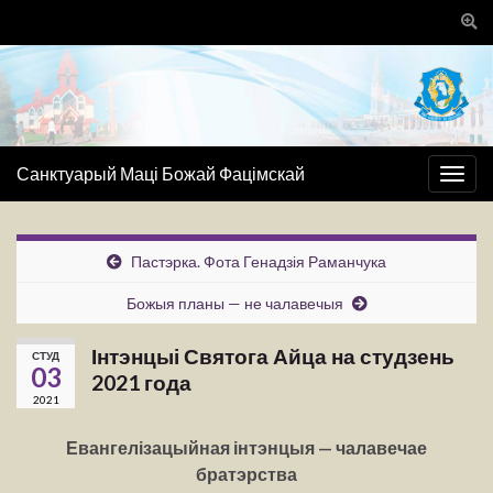
Togg
sear
for
Санктуарый Маці Божай Фацімскай
Togg
navig
Пастэрка. Фота Генадзія Раманчука
Божыя планы — не чалавечыя
Інтэнцыі Святога Айца на студзень
СТУД
03
2021 года
2021
Евангелізацыйная інтэнцыя — чалавечае
братэрства