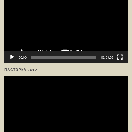
прайгравальнік
00:00
01:39:32
ПАСТЭРКА 2019
Відэа-
прайгравальнік