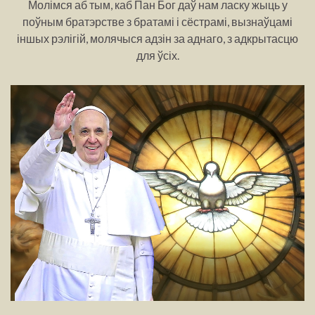
Молімся аб тым, каб Пан Бог даў нам ласку жыць у
поўным братэрстве з братамі і сёстрамі, вызнаўцамі
іншых рэлігій, молячыся адзін за аднаго, з адкрытасцю
для ўсіх.