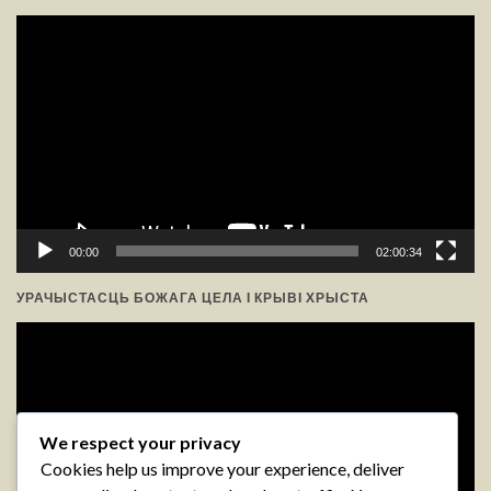
Відэа-
прайгравальнік
00:00
02:00:34
УРАЧЫСТАСЦЬ БОЖАГА ЦЕЛА І КРЫВІ ХРЫСТА
Відэа-
прайгравальнік
We respect your privacy
Cookies help us improve your experience, deliver