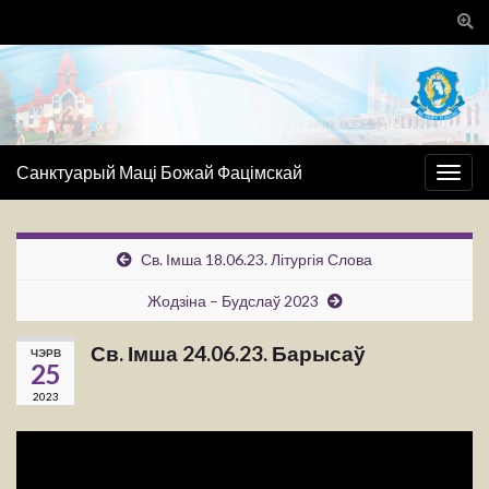
Togg
sear
for
Санктуарый Маці Божай Фацімскай
Togg
navig
Св. Імша 18.06.23. Літургія Слова
Жодзіна – Будслаў 2023
Св. Імша 24.06.23. Барысаў
ЧЭРВ
25
2023