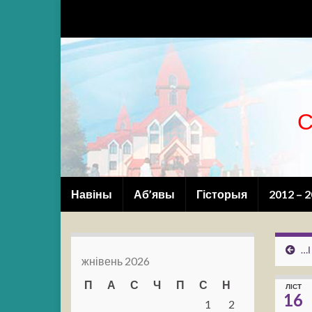
С
Навіны
Аб’явы
Гісторыя
2012 – 
…І
жнівень 2026
П
А
С
Ч
П
С
Н
ЛІСТ
16
1
2