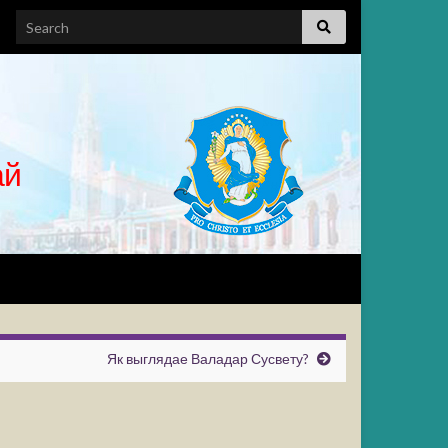
ай
Як выглядае Валадар Сусвету?