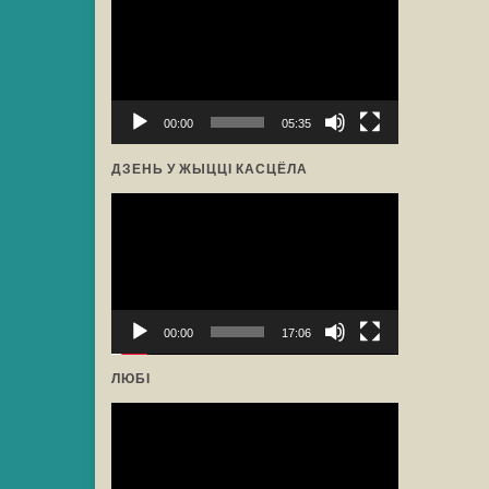
прайгравальнік
00:00
05:35
ДЗЕНЬ У ЖЫЦЦІ КАСЦЁЛА
Відэа-
прайгравальнік
00:00
17:06
ЛЮБІ
Відэа-
прайгравальнік