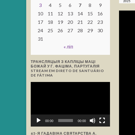
2025
3
4
5
6
7
8
9
10
11
12
13
14
15
16
17
18
19
20
21
22
23
24
25
26
27
28
29
30
31
« ліп
ТРАНСЛЯЦЫЯ З КАПЛІЦЫ МАЦІ
БОЖАЙ У Г. ФАЦІМА, ПАРТУГАЛІЯ
STREAM EM DIRETO DE SANTUÁRIO
DE FÁTIMA
Відэа-
прайгравальнік
00:00
00:00
65-Я ГАДАВІНА СВЯТАРСТВА А.