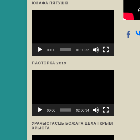
ЮЗАФА ПЯТУШКІ
Відэа-
прайгравальнік
00:00
01:39:32
ПАСТЭРКА 2019
Відэа-
прайгравальнік
00:00
02:00:34
УРАЧЫСТАСЦЬ БОЖАГА ЦЕЛА І КРЫВІ
ХРЫСТА
Відэа-