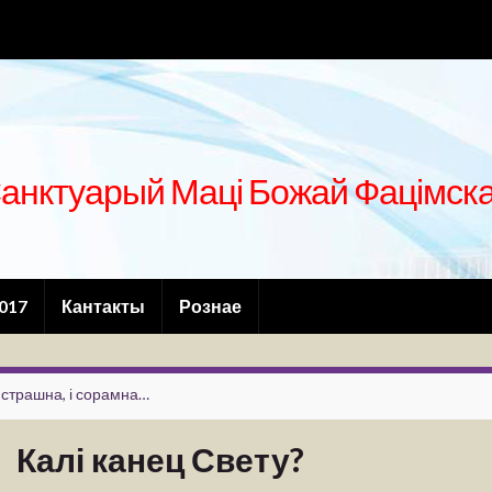
анктуарый Маці Божай Фацімск
2017
Кантакты
Рознае
 страшна, і сорамна…
Калі канец Свету?