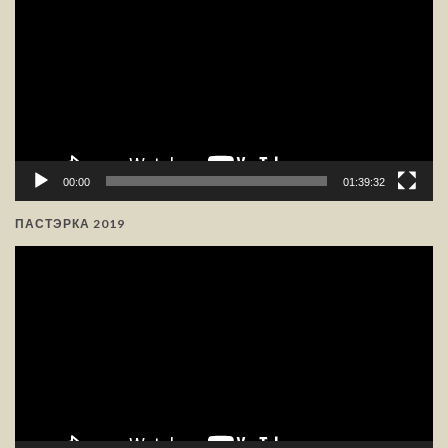
прайгравальнік
00:00
01:39:32
ПАСТЭРКА 2019
Відэа-
прайгравальнік