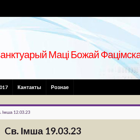
анктуарый Маці Божай Фацімск
2017
Кантакты
Рознае
. Імша 12.03.23
Cв. Імша 19.03.23