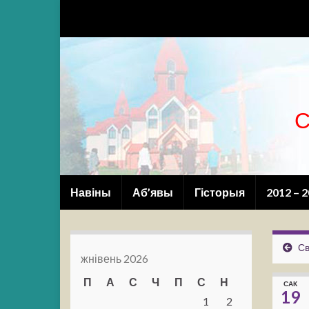
С
Навіны
Аб’явы
Гісторыя
2012 – 
Св
жнівень 2026
П
А
С
Ч
П
С
Н
САК
19
1
2