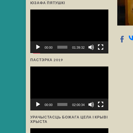
ЮЗАФА ПЯТУШКІ
Відэа-
прайгравальнік
00:00
01:39:32
ПАСТЭРКА 2019
Відэа-
прайгравальнік
00:00
02:00:34
УРАЧЫСТАСЦЬ БОЖАГА ЦЕЛА І КРЫВІ
ХРЫСТА
Відэа-