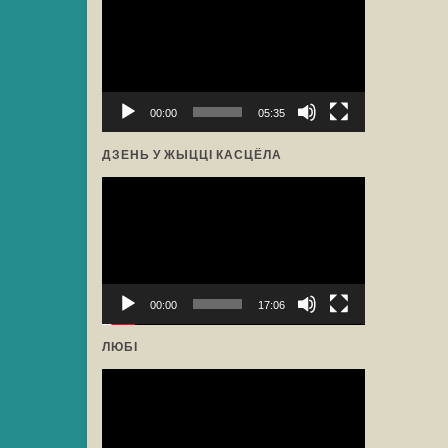
прайгравальнік
00:00
05:35
ДЗЕНЬ У ЖЫЦЦІ КАСЦЁЛА
Відэа-
прайгравальнік
00:00
17:06
ЛЮБІ
Відэа-
прайгравальнік