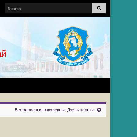
ай
Велікапосныя рэкалекцыі. Дзень першы.