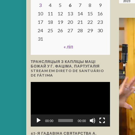
2023
3
4
5
6
7
8
9
10
11
12
13
14
15
16
17
18
19
20
21
22
23
24
25
26
27
28
29
30
31
« ліп
ТРАНСЛЯЦЫЯ З КАПЛІЦЫ МАЦІ
БОЖАЙ У Г. ФАЦІМА, ПАРТУГАЛІЯ
STREAM EM DIRETO DE SANTUÁRIO
DE FÁTIMA
Відэа-
прайгравальнік
00:00
00:00
65-Я ГАДАВІНА СВЯТАРСТВА А.