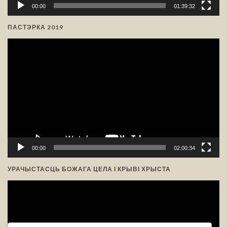
00:00
01:39:32
ПАСТЭРКА 2019
Відэа-
прайгравальнік
00:00
02:00:34
УРАЧЫСТАСЦЬ БОЖАГА ЦЕЛА І КРЫВІ ХРЫСТА
Відэа-
прайгравальнік