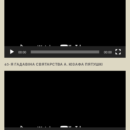
00:00
00:00
65-Я ГАДАВІНА СВЯТАРСТВА А. ЮЗАФА ПЯТУШКІ
Відэа-
прайгравальнік