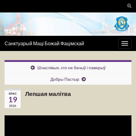
Togg
sear
for
Санктуарый Маці Божай Фацімскай
Togg
navig
Шчаслівыя, хто не бачыў і паверыў
Добры Пастыр
Лепшая малітва
КРАС
19
2026