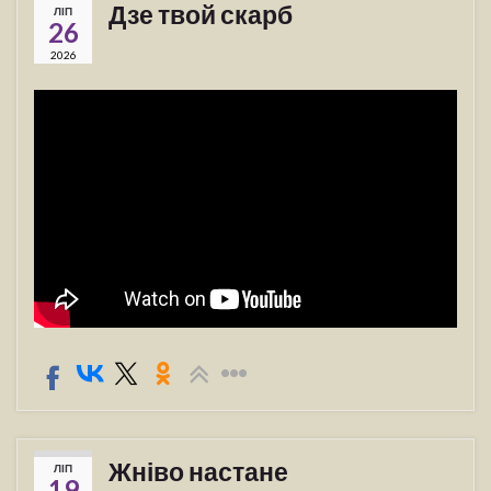
Дзе твой скарб
ЛІП
26
2026
Жніво настане
ЛІП
19