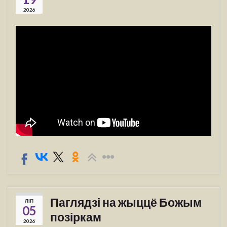
2026
Паглядзі на жыццё Божым
ЛІП
05
позіркам
2026