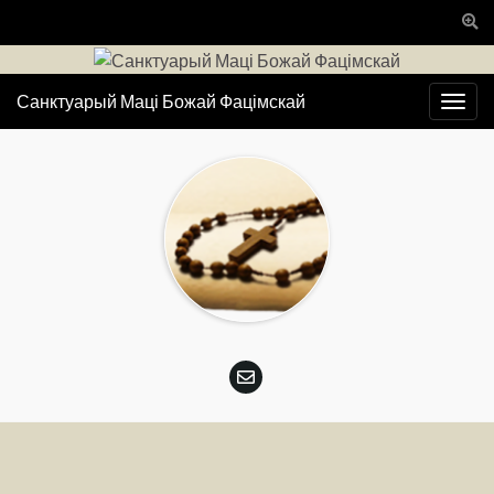
Togg
sear
for
Санктуарый Маці Божай Фацімскай
Togg
navig