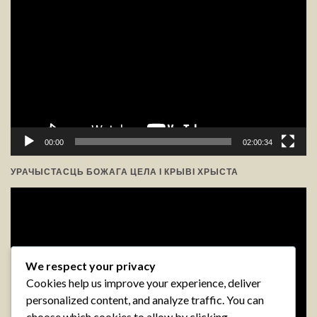
прайгравальнік
00:00
02:00:34
УРАЧЫСТАСЦЬ БОЖАГА ЦЕЛА І КРЫВІ ХРЫСТА
Відэа-
прайгравальнік
We respect your privacy
Cookies help us improve your experience, deliver
personalized content, and analyze traffic. You can
choose which cookies to allow by clicking