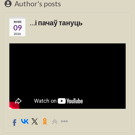
Author's posts
…і пачаў тануць
ЖНІВ
09
2026