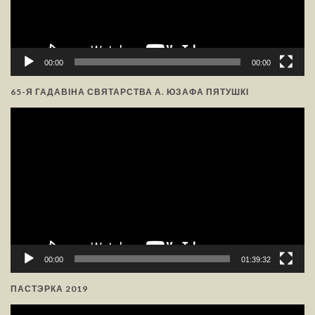
00:00
00:00
65-Я ГАДАВІНА СВЯТАРСТВА А. ЮЗАФА ПЯТУШКІ
Відэа-
прайгравальнік
00:00
01:39:32
ПАСТЭРКА 2019
Відэа-