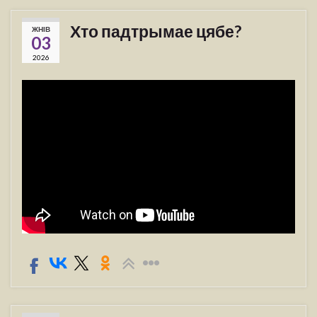
Хто падтрымае цябе?
ЖНІВ
03
2026